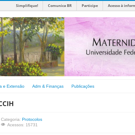
Simplifique!
Comunica BR
Participe
Acesso à infor
a e Extensão
Adm & Finanças
Publicações
CCIH
Categoria:
Protocolos
Acessos: 15731