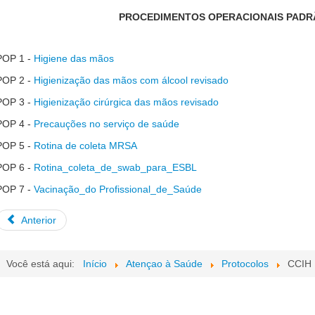
PROCEDIMENTOS OPERACIONAIS PADRÃ
POP 1 -
Higiene das mãos
POP 2 -
Higienização das mãos com álcool revisado
POP 3 -
Higienização cirúrgica das mãos revisado
POP 4 -
Precauções no serviço de saúde
POP 5 -
Rotina de coleta MRSA
POP 6 -
Rotina_coleta_de_swab_para_ESBL
POP 7 -
Vacinação_do Profissional_de_Saúde
Anterior
Você está aqui:
Início
Atençao à Saúde
Protocolos
CCIH