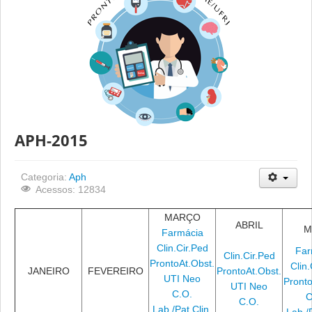
APH-2015
Categoria:
Aph
Acessos: 12834
MARÇO
ABRIL
M
Farmácia
Clin.Cir.Ped
Far
Clin.Cir.Ped
ProntoAt.Obst.
Clin.
JANEIRO
FEVEREIRO
ProntoAt.Obst.
UTI Neo
Pronto
UTI Neo
C.O.
C
C.O.
Lab./Pat.Clin.
Lab./P