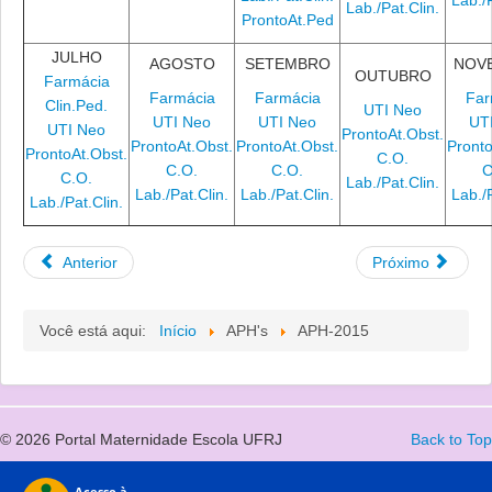
Lab./Pat.Clin.
ProntoAt.Ped
JULHO
AGOSTO
SETEMBRO
NOV
OUTUBRO
Farmácia
Farmácia
Farmácia
Far
Clin.Ped.
UTI Neo
UTI Neo
UTI Neo
UT
UTI Neo
ProntoAt.Obst.
ProntoAt.Obst.
ProntoAt.Obst.
Pronto
ProntoAt.Obst.
C.O.
C.O.
C.O.
C
C.O.
Lab./Pat.Clin.
Lab./Pat.Clin.
Lab./Pat.Clin.
Lab./P
Lab./Pat.Clin.
Anterior
Próximo
Você está aqui:
Início
APH's
APH-2015
© 2026 Portal Maternidade Escola UFRJ
Back to Top