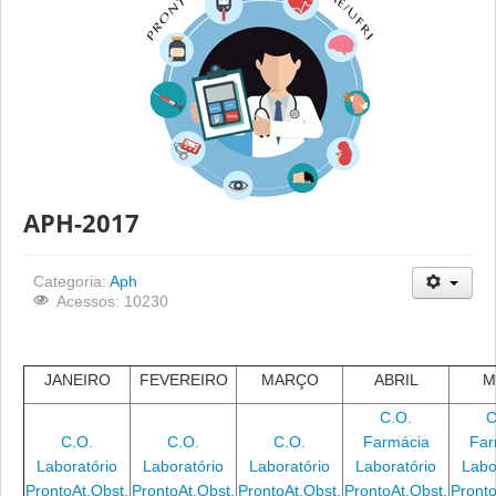
APH-2017
Categoria:
Aph
Acessos: 10230
JANEIRO
FEVEREIRO
MARÇO
ABRIL
M
C.O.
C
C.O.
C.O.
C.O.
Farmácia
Far
Laboratório
Laboratório
Laboratório
Laboratório
Labo
ProntoAt.Obst.
ProntoAt.Obst.
ProntoAt.Obst.
ProntoAt.Obst.
Pronto