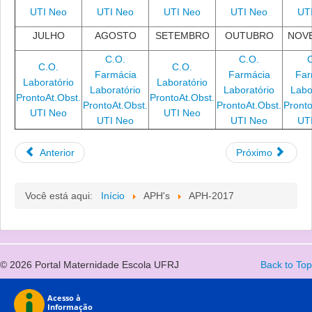
UTI Neo
UTI Neo
UTI Neo
UTI Neo
UT
JULHO
AGOSTO
SETEMBRO
OUTUBRO
NOV
C.O.
C.O.
C.O.
C.O.
Farmácia
Farmácia
Far
Laboratório
Laboratório
Laboratório
Laboratório
Labo
ProntoAt.Obst.
ProntoAt.Obst.
ProntoAt.Obst.
ProntoAt.Obst.
Pronto
UTI Neo
UTI Neo
UTI Neo
UTI Neo
UT
Anterior
Próximo
Você está aqui:
Início
APH's
APH-2017
© 2026 Portal Maternidade Escola UFRJ
Back to Top